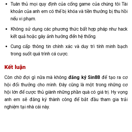
Tuân thủ mọi quy định của cổng game của chúng tôi Tài
khoản của anh em có thể bị khóa và tiền thưởng bị thu hồi
nếu vi phạm.
Không sử dụng các phương thức bất hợp pháp như hack
kết quả hoặc gây ảnh hưởng đến hệ thống.
Cung cấp thông tin chính xác và duy trì tính minh bạch
trong suốt quá trình cá cược.
Kết luận
Còn chờ đợi gì nữa mà không
đăng ký Sin88
để tạo ra cơ
hội đổi thưởng cho mình. Đây cũng là một trong những cơ
hội lớn để cược thủ giành những phần quà có giá trị. Hy vọng
anh em sẽ đăng ký thành công để bắt đầu tham gia trải
nghiệm tại nhà cái này.