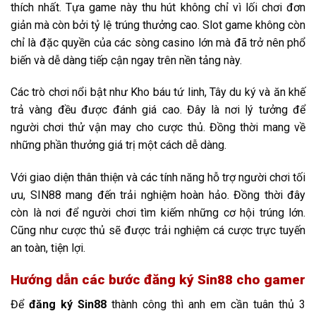
thích nhất. Tựa game này thu hút không chỉ vì lối chơi đơn
giản mà còn bởi tỷ lệ trúng thưởng cao. Slot game không còn
chỉ là đặc quyền của các sòng casino lớn mà đã trở nên phổ
biến và dễ dàng tiếp cận ngay trên nền tảng này.
Các trò chơi nổi bật như Kho báu tứ linh, Tây du ký và ăn khế
trả vàng đều được đánh giá cao. Đây là nơi lý tưởng để
người chơi thử vận may cho cược thủ. Đồng thời mang về
những phần thưởng giá trị một cách dễ dàng.
Với giao diện thân thiện và các tính năng hỗ trợ người chơi tối
ưu, SIN88 mang đến trải nghiệm hoàn hảo. Đồng thời đây
còn là nơi để người chơi tìm kiếm những cơ hội trúng lớn.
Cũng như cược thủ sẽ được trải nghiệm cá cược trực tuyến
an toàn, tiện lợi.
Hướng dẫn các bước đăng ký Sin88 cho gamer
Để
đăng ký Sin88
thành công thì anh em cần tuân thủ 3