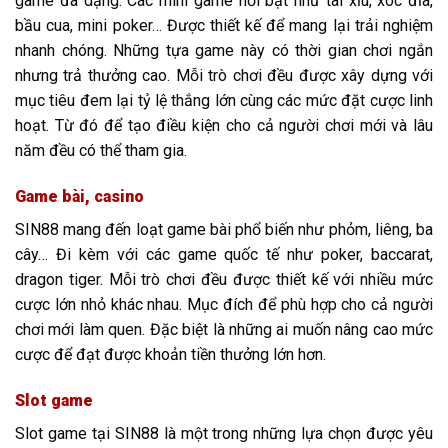
game đa dạng. Các mini game nổi bật như tài xỉu, xóc đĩa,
bầu cua, mini poker… Được thiết kế để mang lại trải nghiệm
nhanh chóng. Những tựa game này có thời gian chơi ngắn
nhưng trả thưởng cao. Mỗi trò chơi đều được xây dựng với
mục tiêu đem lại tỷ lệ thắng lớn cùng các mức đặt cược linh
hoạt. Từ đó để tạo điều kiện cho cả người chơi mới và lâu
năm đều có thể tham gia.
Game bài, casino
SIN88 mang đến loạt game bài phổ biến như phỏm, liêng, ba
cây… Đi kèm với các game quốc tế như poker, baccarat,
dragon tiger. Mỗi trò chơi đều được thiết kế với nhiều mức
cược lớn nhỏ khác nhau. Mục đích để phù hợp cho cả người
chơi mới làm quen. Đặc biệt là những ai muốn nâng cao mức
cược để đạt được khoản tiền thưởng lớn hơn.
Slot game
Slot game tại SIN88 là một trong những lựa chọn được yêu