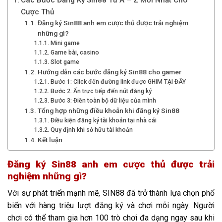
Cược Thủ
Đăng ký Sin88 anh em cược thủ được trải nghiệm
những gì?
Mini game
Game bài, casino
Slot game
Hướng dẫn các bước đăng ký Sin88 cho gamer
Bước 1: Click đến đường link được GHIM TẠI ĐÂY
Bước 2: Ấn trực tiếp đến nút đăng ký
Bước 3: Điền toàn bộ dữ liệu của mình
Tổng hợp những điều khoản khi đăng ký Sin88
Điều kiện đăng ký tài khoản tại nhà cái
Quy định khi sở hữu tài khoản
Kết luận
Đăng ký Sin88 anh em cược thủ được trải
nghiệm những gì?
Với sự phát triển mạnh mẽ, SIN88 đã trở thành lựa chọn phổ
biến với hàng triệu lượt đăng ký và chơi mỗi ngày. Người
chơi có thể tham gia hơn 100 trò chơi đa dạng ngay sau khi