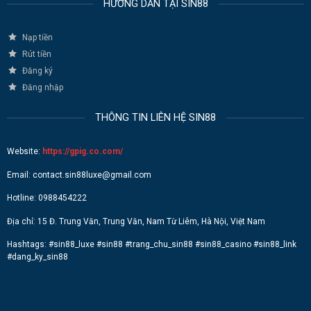
HƯỚNG DẪN TẠI SIN88
Nạp tiền
Rút tiền
Đăng ký
Đăng nhập
THÔNG TIN LIÊN HỆ SIN88
Website:
https://gpig.co.com/
Email:
contact.sin88luxe@gmail.com
Hotline: 0988454222
Địa chỉ: 15 Đ. Trung Văn, Trung Văn, Nam Từ Liêm, Hà Nội, Việt Nam
Hashtags: #sin88_luxe #sin88 #trang_chu_sin88 #sin88_casino #sin88_link
#dang_ky_sin88