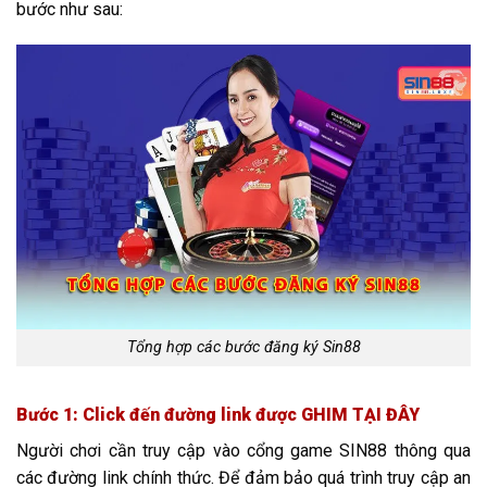
bước như sau:
Tổng hợp các bước đăng ký Sin88
Bước 1: Click đến đường link được GHIM TẠI ĐÂY
Người chơi cần truy cập vào cổng game SIN88 thông qua
các đường link chính thức. Để đảm bảo quá trình truy cập an